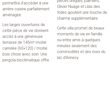
pièces uniques, palmiers,
permettra d’accéder à une
Olivier Nuage et Lilas des
arrière cuisine parfaitement
Indes ajoutent une touche de
aménagée.
charme supplémentaire.
Les larges ouvertures de
Cette villa promet de beaux
cette pièce de vie donnent
moments de vie en famille
accès à une généreuse
ou entre amis à quelques
terrasse de 145m² moitié
minutes seulement des
carrelée (60×120) / moitié
commodités et des rives du
bois choisi avec soin. Une
lac d’Annecy.
pergola bioclimatique offre