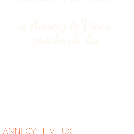
à Annecy le Vieux,
proche du lac
ANNECY-LE-VIEUX