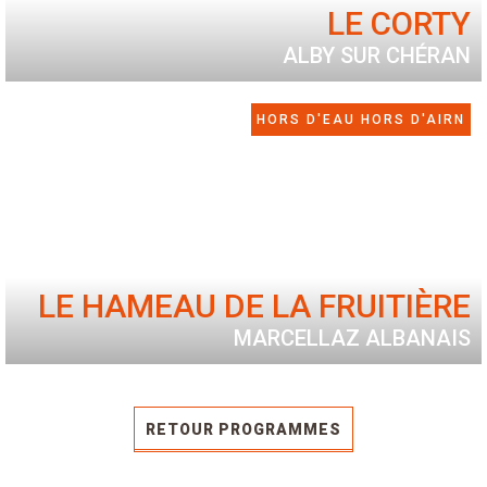
LE CORTY
ALBY SUR CHÉRAN
HORS D'EAU HORS D'AIRN
T4
T3
T2
Rete 1 garage. 16 logements dans deux résidences de 7 et
9 logements. Du T2 au T4.
LE HAMEAU DE LA FRUITIÈRE
MARCELLAZ ALBANAIS
VILLA MITOYENNE
RETOUR PROGRAMMES
Villas jumelées en Ossature bois 80m2 avec Garage